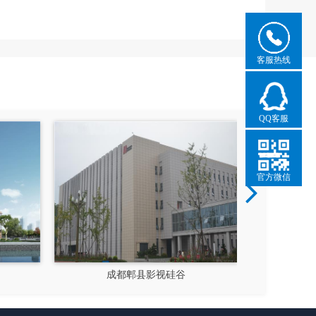
客服热线
QQ客服
官方微信
成都郫县影视硅谷
新都